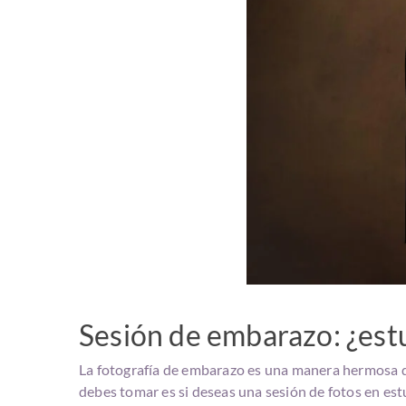
Sesión de embarazo: ¿est
La fotografía de embarazo es una manera hermosa de
debes tomar es si deseas una sesión de fotos en est